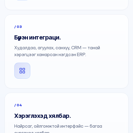
/03
Бүрэн интеграци.
Худалдаа, агуулах, санхүү, CRM — танай
хэрэгцээг хамарсан нэгдсэн ERP.
/04
Хэрэглэхэд хялбар.
Найрсаг, ойлгомжтой интерфэйс — багаа
сургахад хялбар.