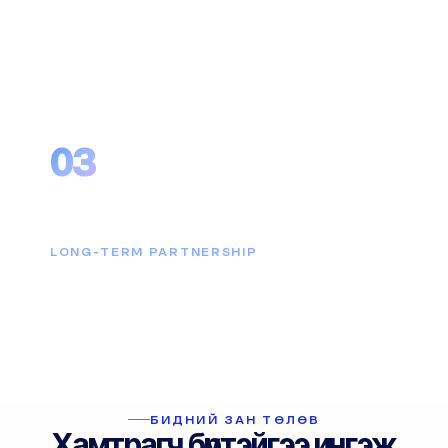
түрүүнд гүйцэтгэдэг.
03
Урт хугацааны хамтрал
LONG-TERM PARTNERSHIP
Бидний ажил нэвтрүүлэлтээр дуусдаггүй. Танай
өдөр тутмын ажлын салшгүй хэсэг болж, урт
хугацаанд хамт хөгждөг.
БИДНИЙ ЗАН ТӨЛӨВ
Хамтрагч бүртэйгээ ингэж