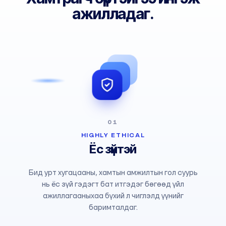
ажилладаг.
01
HIGHLY ETHICAL
Ёс зүйтэй
Бид урт хугацааны, хамтын амжилтын гол суурь
нь ёс зүй гэдэгт бат итгэдэг бөгөөд үйл
ажиллагааныхаа бүхий л чиглэлд үүнийг
баримталдаг.