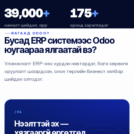
39,000
+
175
+
нэмэлт шийдэл, app
оронд хэрэглэдэг
ЯАГААД ODOO?
Бусад ERP системээс Odoo
юугаараа ялгаатай вэ?
Уламжлалт ERP-ээс хурдан нэвтэрдэг, бага хөрөнгө
оруулалт шаардсан, олон төрлийн бизнест хялбар
шийдэл олгодог.
/01
Нээлттэй эх —
хязгааргүй өргөтгөл.