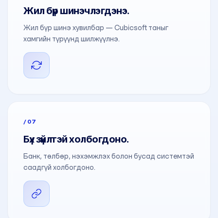
Жил бүр шинэчлэгдэнэ.
Жил бүр шинэ хувилбар — Cubicsoft таныг
хамгийн түрүүнд шилжүүлнэ.
/07
Бүх зүйлтэй холбогдоно.
Банк, төлбөр, нэхэмжлэх болон бусад системтэй
саадгүй холбогдоно.