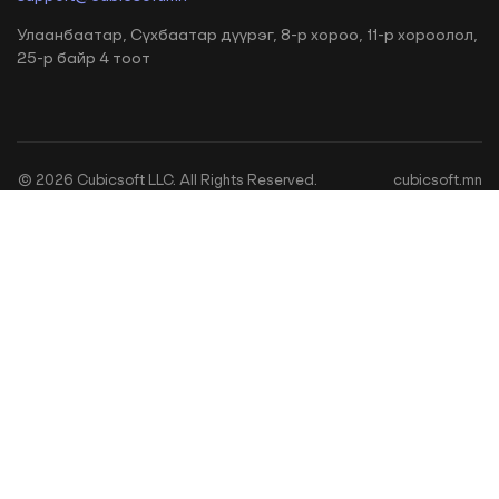
Улаанбаатар, Сүхбаатар дүүрэг, 8-р хороо, 11-р хороолол,
25-р байр 4 тоот
©
2026
Cubicsoft LLC. All Rights Reserved.
cubicsoft.mn