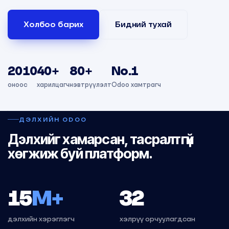
Холбоо барих
Бидний тухай
2010
40+
80+
No.1
оноос
харилцагч
нэвтрүүлэлт
Odoo хамтрагч
ДЭЛХИЙН ODOO
Дэлхийг хамарсан, тасралтгүй
хөгжиж буй платформ.
15
M+
32
дэлхийн хэрэглэгч
хэлрүү орчуулагдсан