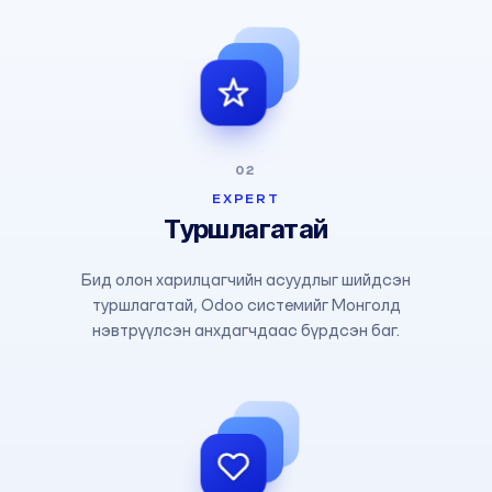
02
EXPERT
Туршлагатай
Бид олон харилцагчийн асуудлыг шийдсэн
туршлагатай, Odoo системийг Монголд
нэвтрүүлсэн анхдагчдаас бүрдсэн баг.