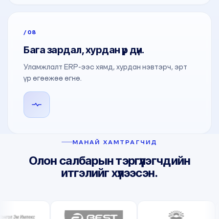
/08
Бага зардал, хурдан үр дүн.
Уламжлалт ERP-ээс хямд, хурдан нэвтэрч, эрт
үр өгөөжөө өгнө.
МАНАЙ ХАМТРАГЧИД
Олон салбарын тэргүүлэгчдийн
итгэлийг хүлээсэн.