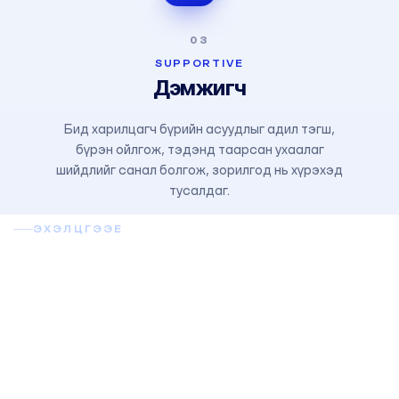
03
SUPPORTIVE
Дэмжигч
Бид харилцагч бүрийн асуудлыг адил тэгш,
бүрэн ойлгож, тэдэнд таарсан ухаалаг
шийдлийг санал болгож, зорилгод нь хүрэхэд
тусалдаг.
ЭХЭЛЦГЭЭЕ
Танай бизнест Odoo тохирох
уу?
Үнэгүй зөвлөгөө аваарай.
Бид сонсож, танай процессыг ойлгож, тохирох
шийдлийг шударгаар санал болгоно.