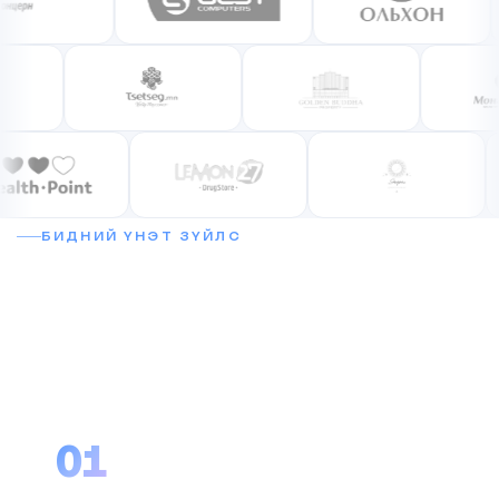
БИДНИЙ ҮНЭТ ЗҮЙЛС
Яагаад компаниуд
CUBICSOFT-ыг сонгодог вэ?
01