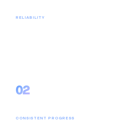
Найдвартай байдал
RELIABILITY
Үйлчилгээнийхээ ач холбогдлыг бүрэн
ухамсарлаж, хамгийн найдвартай хамтрагч байх
нь бидний амжилтын гол үндэс.
02
Тасралтгүй хөгжил
CONSISTENT PROGRESS
Ямар ч сайн систем тасралтгүй хөгжих ёстой.
Cubicsoft системийн шинэчлэлүүдийг хамгийн