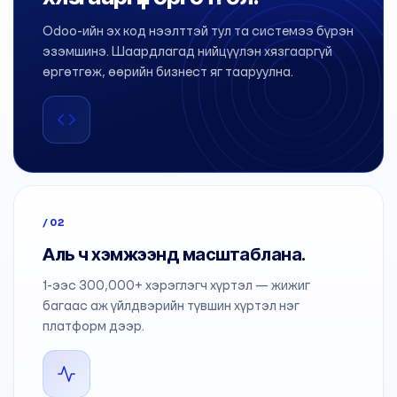
Odoo-ийн эх код нээлттэй тул та системээ бүрэн
эзэмшинэ. Шаардлагад нийцүүлэн хязгааргүй
өргөтгөж, өөрийн бизнест яг тааруулна.
/02
Аль ч хэмжээнд масштаблана.
1-ээс 300,000+ хэрэглэгч хүртэл — жижиг
багаас аж үйлдвэрийн түвшин хүртэл нэг
платформ дээр.