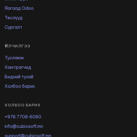
Яагаад Odoo
Төслүүд
Сургалт
ҮЙЛЧИЛГЭЭ
Тусламж
Хамтрагчид
Бидний тухай
Холбоо барих
ХОЛБОО БАРИХ
+976 7706-6060
info@cubicsoft.mn
support@cubicsoft.mn