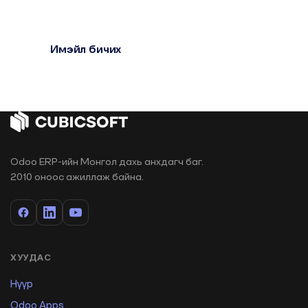
Имэйл бичих
+976 7706-6060
info@cubicsoft.mn
•
support@cubicsoft.mn
•
cubicsoft.mn
Odoo ERP-ийн Монгол дахь анхдагч баг.
2010 оноос ажиллаж байна.
ХУУДАС
Нүүр
Odoo Apps