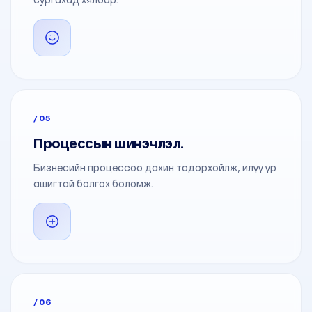
/05
Процессын шинэчлэл.
Бизнесийн процессоо дахин тодорхойлж, илүү үр
ашигтай болгох боломж.
/06