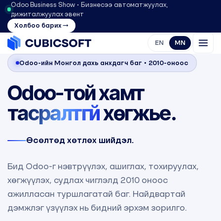
Odoo Business Show • Бизнесээ автоматжуулах,
дижиталжуулах эвент
Холбоо барих →
EN
MN
Odoo-ийн Монгол дахь анхдагч баг • 2010-оноос
Odoo-той хамт
тасралтгүй
хөгжье.
Өсөлтөд хөтлөх шийдэл.
Бид Odoo-г нэвтрүүлэх, ашиглах, тохируулах,
хөгжүүлэх, судлах чиглэлд 2010 оноос
ажилласан туршлагатай баг. Найдвартай
дэмжлэг үзүүлэх нь бидний эрхэм зорилго.