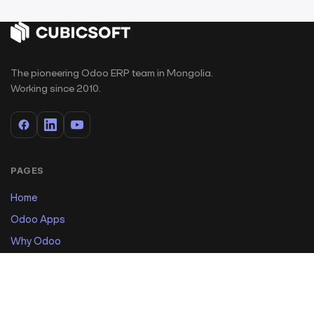
The pioneering Odoo ERP team in Mongolia.
Working since 2010.
PAGES
Home
Odoo Apps
Why Odoo
Projects
E-Learning