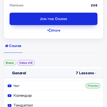
Members
206
Join this Course
Share
Course
Basic
Odoo v16
General
7
Lessons
·
Чат
Preview
Календар
Тэмдэглэл