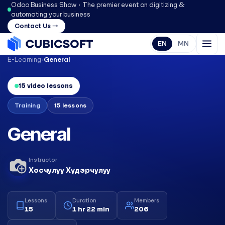
Odoo Business Show • The premier event on digitizing &
automating your business
Contact Us →
EN
MN
E-Learning
›
General
15 video lessons
Training
15 lessons
General
Instructor
Хосчулуу Хүдэрчулуу
Lessons
Duration
Members
15
1 hr 22 min
206