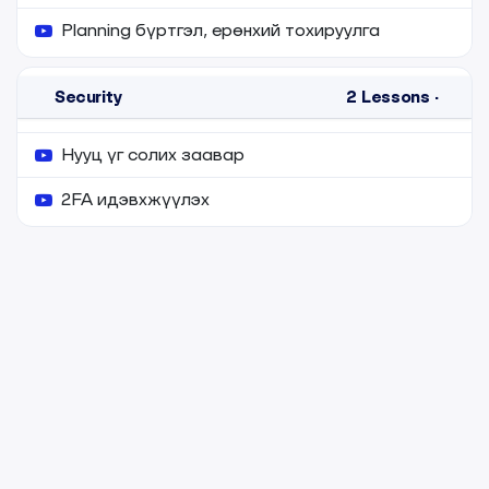
Planning бүртгэл, ерөнхий тохируулга
Security
2
Lessons
·
Нууц үг солих заавар
2FA идэвхжүүлэх