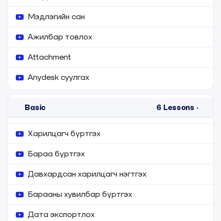
Мэдлэгийн сан
Ажилбар товлох
Attachment
Anydesk суулгах
Basic
6
Lessons
·
Харилцагч бүртгэх
Бараа бүртгэх
Давхардсан харилцагч нэгтгэх
Барааны хувилбар бүртгэх
Дата экспортлох