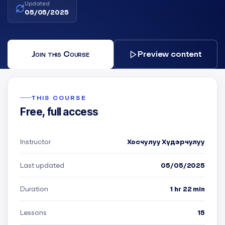
Updated
05/05/2025
Join this Course
Preview content
THIS COURSE
Free, full access
Instructor
Хосчулуу Хүдэрчулуу
Last updated
05/05/2025
Duration
1 hr 22 min
Lessons
15