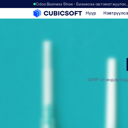
Odoo Business Show • Бизнесээ автоматжуулах,
Нүүр
Нэвтрүүлсэ
GMP стандартад н