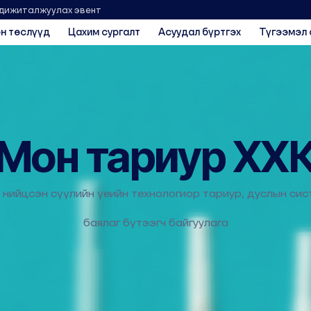
 дижиталжуулах эвент
н төслүүд
Цахим сургалт
Асуудал бүртгэх
Түгээмэл 
Мон тариур ХХ
ийцсэн сүүлийн үеийн технологиор тариур, дуслын си
баялаг бүтээгч байгуулага