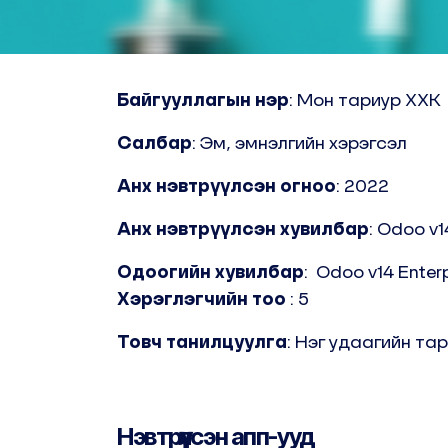
Байгууллагын нэр
: Мон тариур ХХК
Салбар
: Эм, эмнэлгийн хэрэгсэл
Анх нэвтрүүлсэн огноо
: 2022
Анх нэвтрүүлсэн хувилбар
: Odoo v1
Одоогийн хувилбар
:
Odoo v14 Enterp
Хэрэглэгчийн тоо
: 5
Товч танилцуулга
: Нэг удаагийн та
Нэвтрүүлсэн апп-ууд