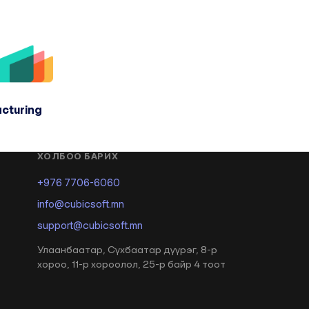
cturing
ХОЛБОО БАРИХ
+976 7706-6060
info@cubicsoft.mn
support@cubicsoft.mn
Улаанбаатар, Сүхбаатар дүүрэг, 8-р
хороо, 11-р хороолол, 25-р байр 4 тоот