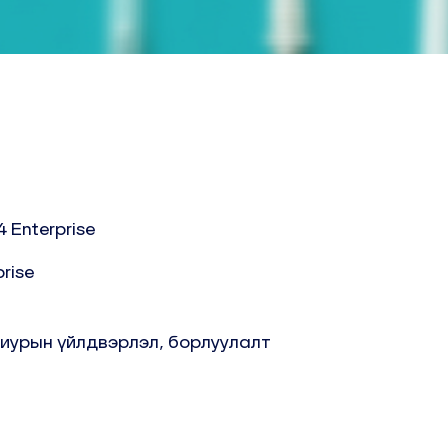
4 Enterprise
rise
риурын үйлдвэрлэл, борлуулалт