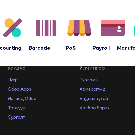
ccounting Barcode PoS Payroll Manufa
ХУУДАС
ҮЙЛЧИЛГЭЭ
Нүүр
Тусламж
Odoo Apps
Хамтрагчид
Яагаад Odoo
Бидний тухай
Төслүүд
Холбоо барих
Сургалт