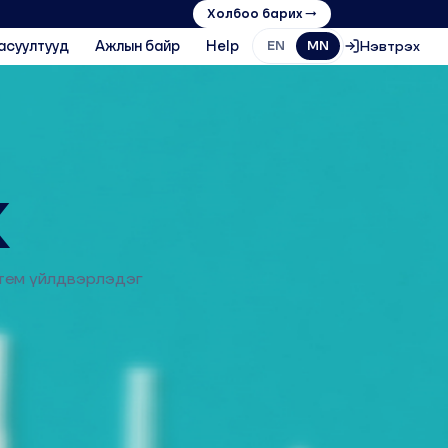
Холбоо барих →
асуултууд
Ажлын байр
Help
Нэвтрэх
EN
MN
К
стем үйлдвэрлэдэг