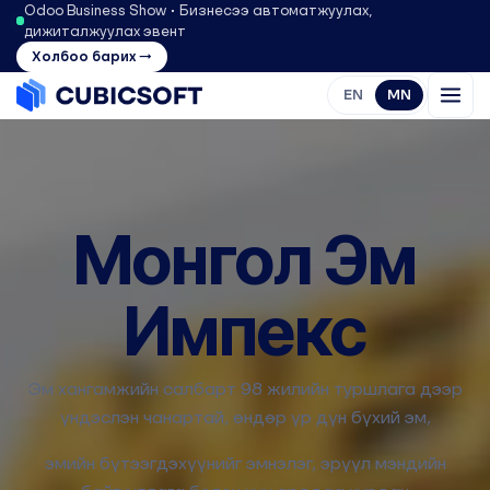
Odoo Business Show • Бизнесээ автоматжуулах,
дижиталжуулах эвент
Холбоо барих →
EN
MN
Монгол Эм
Импекс
Эм хангамжийн салбарт 98 жилийн туршлага дээр
үндэслэн чанартай, өндөр үр дүн бүхий эм,
эмийн бүтээгдэхүүнийг эмнэлэг, эрүүл мэндийн