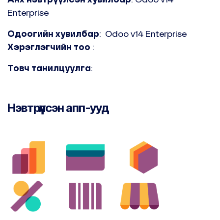
Enterprise
Одоогийн хувилбар
:
Odoo v14 Enterprise
Хэрэглэгчийн тоо
:
Товч танилцуулга
:
Нэвтрүүлсэн апп-ууд