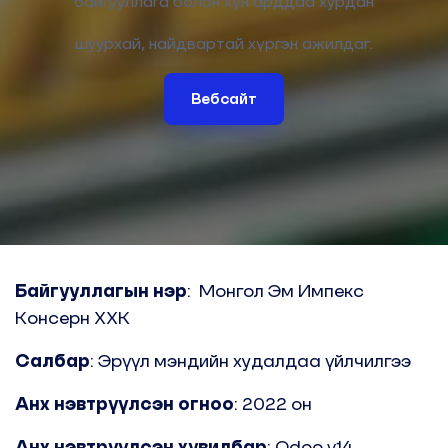
байгууллага болон хүн арддаа хурдан
шуурхай, найдвартай хүргэн ажилдаг.
Вебсайт
Байгууллагын нэр
: Монгол Эм Импекс
Консерн ХХК
Салбар
: Эрүүл мэндийн худалдаа үйлчилгээ
Анх нэвтрүүлсэн огноо
: 2022 он
Анх нэвтрүүлсэн хувилбар
: Odoo v14