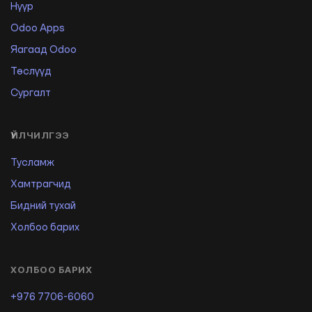
Нүүр
Odoo Apps
Яагаад Odoo
Төслүүд
Сургалт
ҮЙЛЧИЛГЭЭ
Тусламж
Хамтрагчид
Бидний тухай
Холбоо барих
ХОЛБОО БАРИХ
+976 7706-6060