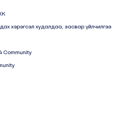
ХК
лдах хэрэгсэл худалдаа, засвар үйлчилгээ
14 Community
unity