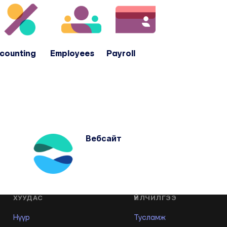
ounting Employees Payroll
Вебсайт
ХУУДАС
ҮЙЛЧИЛГЭЭ
Нүүр
Тусламж