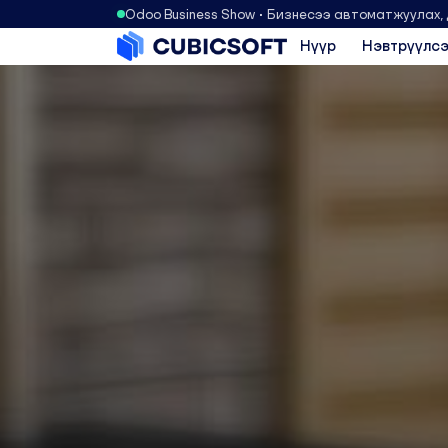
Odoo Business Show • Бизнесээ автоматжуулах,
Нүүр
Нэвтрүүлсэ