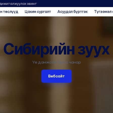
 дижиталжуулах эвент
н төслүүд
Цахим сургалт
Асуудал бүртгэх
Түгээмэл 
Сибирийн зуух
Үе дамжсан Орос чанар
Вебсайт