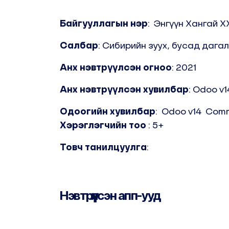
Байгууллагын нэр
: Энгүүн Хангай Х
Салбар
: Сибирийн зуух, бусад дага
Анх нэвтрүүлсэн огноо
: 2021
Анх нэвтрүүлсэн хувилбар
: Odoo v
Одоогийн хувилбар
:
Odoo v14
Comm
Хэрэглэгчийн тоо
: 5+
Товч танилцуулга
:
Нэвтрүүлсэн апп-ууд