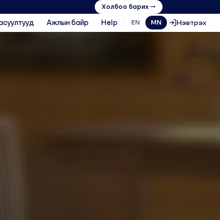
Холбоо барих →
асуултууд
Ажлын байр
Help
Нэвтрэх
EN
MN