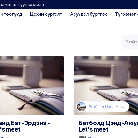
 дижиталжуулах эвент
н төслүүд
Цахим сургалт
Асуудал бүртгэх
Түгээмэл 
Батболд Цэнд-Аюуш
анд Бат-Эрдэнэ -
Батболд Цэнд-Аюу
's meet
Let's meet