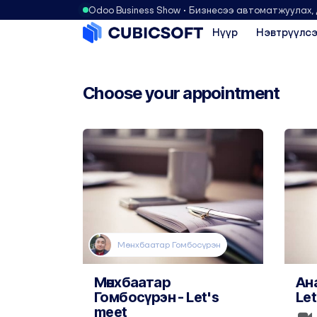
Odoo Business Show • Бизнесээ автоматжуулах,
Нүүр
Нэвтрүүлсэ
Choose your appointment
Мөнхбаатар Гомбосүрэн
Мөнхбаатар
Ан
Гомбосүрэн - Let's
Let
meet