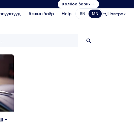
Холбоо барих →
асуултууд
Ажлын байр
Help
Нэвтрэх
EN
MN
ш -