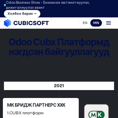
Odoo Business Show • Бизнесээ автоматжуулах,
дижиталжуулах эвент
Холбоо барих →
EN
MN
Odoo
Cubx Платформд
нэгдсэн байгууллагууд
2021
МК БРИДЖ ПАРТНЕРС ХХК
1.CUBX платформ