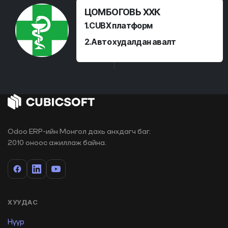
ЦОМБОГОВЬ ХХК
1.CUBX платформ
2.Авто худалдан авалт
Odoo ERP-ийн Монгол дахь анхдагч баг.
2010 оноос ажиллаж байна.
ХУУДАС
Нүүр