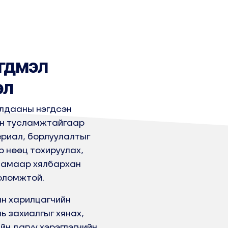
эгдмэл
эл
лдааны нэгдсэн
н тусламжтайгаар
риал, борлуулалтыг
 нөөц тохируулах,
замаар хялбархан
оломжтой.
н харилцагчийн
ь захиалгыг хянах,
йн дагуу хэрэглэгчийн