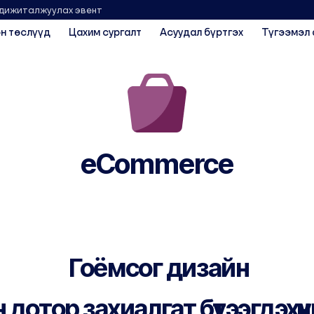
 дижиталжуулах эвент
н төслүүд
Цахим сургалт
Асуудал бүртгэх
Түгээмэл 
eCommerce
Гоёмсог дизайн
дотор захиалгат бүтээгдэхүүн