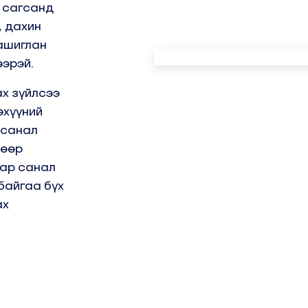
, сагсанд
, дахин
ашиглан
эрэй.
х зүйлсээ
эхүүний
 санал
 өөр
ар санал
байгаа бүх
ах