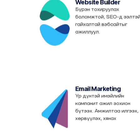
Website Builder
Бүрэн тохируулах
боломжтой, SEO-д ээлтэ
гайхалтай вэбсайтыг
ажиллуул.
Email Marketing
Үр дүнтэй имэйлийн
кампанит ажил зохион
бүтээх. Амжилтаа илгээх,
хөрвүүлэх, хянах