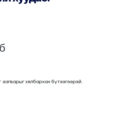
б
 загварыг хялбархан бүтээгээрэй.