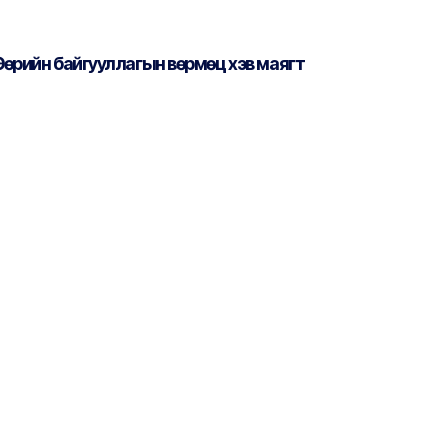
Өөрийн байгууллагын вөрмөц хэв маягт