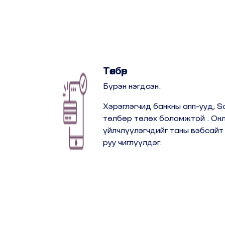
Төлбөр
Бүрэн нэгдсэн.
Хэрэглэгчид банкны апп-ууд, S
төлбөр төлөх боломжтой . Онл
үйлчлүүлэгчдийг таны вэбсайт
руу чиглүүлдэг.