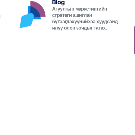
Blog
Агуулгын маркетингийн
стратеги ашиглан
й
бүтээгдэхүүнийхээ хуудсанд
илүү олон зочдыг татах.