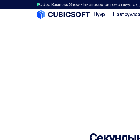
Odoo Business Show • Бизнесээ автоматжуулах,
Нүүр
Нэвтрүүлсэ
Секундын 