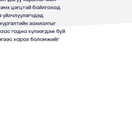
 эмх цэгцтэй байлгахад
а үйлчлүүлэгчдэд
хүргэлтийн захиалгыг
аас гадна хүлээгдэж буй
эгээс харах боломжийг