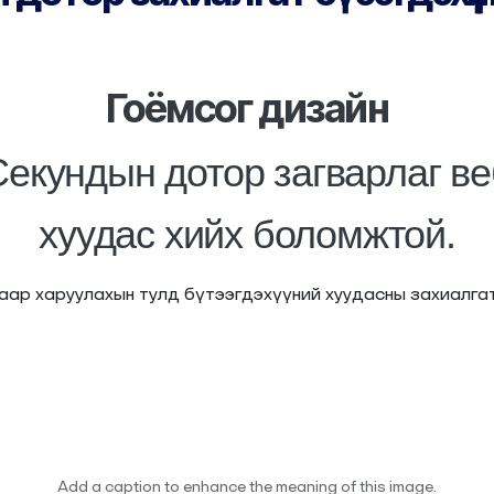
Гоёмсог дизайн
Секундын дотор загварлаг ве
хуудас хийх боломжтой.
ар харуулахын тулд бүтээгдэхүүний хуудасны захиалгат
Add a caption to enhance the meaning of this image.