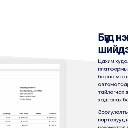
Бүгд н
шийд
Цахим худа
платформы
бараа мате
автоматаар
тайлагнах 
хадгалах б
Зориулалты
порталууд н
нэхэмжлэли