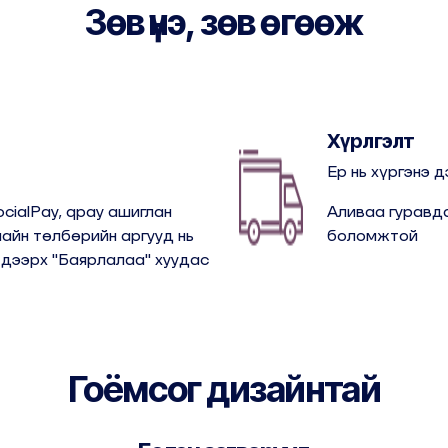
Зөв үнэ, зөв өгөөж
Хүрлгэлт
Ер нь хүргэнэ д
ocialPay, qpay ашиглан
Аливаа гуравда
айн төлбөрийн аргууд нь
боломжтой
 дээрх "Баярлалаа" хуудас
Гоёмсог дизайнтай