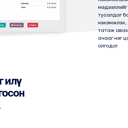
мэдээллийг
тусалдаг б
нэхэмжлэх, 
татаж авах
ачааг нэг ц
олгодог.
илүү
госон
г