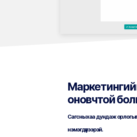
Маркетингийг 
оновчтой бол
Сагсныхаа дундаж орлогы
нэмэгдүүлээрэй.