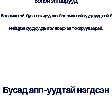
Бэлэн загварууд
х боломжтой, бүрэн тохируулах боломжтой хуудсуудтай. 
нийцүүлэн хуудсуудыг хялбархан тохируулаарай.
Бусад апп-уудтай нэгдсэн