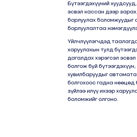
Бүтээгдэхүүний хуудсууд
эсвэл кассан дээр зарах
борлуулах боломжуудыг 
борлуулалтаа нэмэгдүүлэ
Үйлчлүүлэгчдэд таалагда
харуулахын тулд бүтээгд
дагалдах хэрэгсэл эсвэл
болгож буй бүтээгдэхүүн,
хувилбаруудыг автомата
болгохоос гадна нөөцөд 
зүйлээ илүү ихээр харуул
боломжийг олгоно.