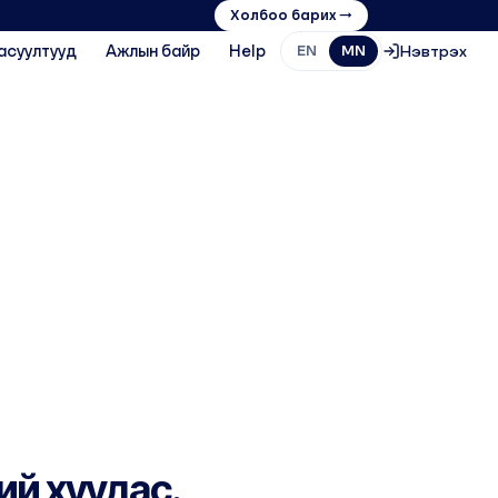
Холбоо барих →
асуултууд
Ажлын байр
Help
Нэвтрэх
EN
MN
ий хуудас.