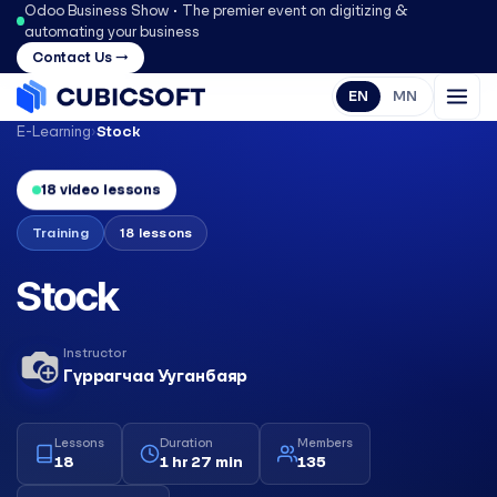
Odoo Business Show • The premier event on digitizing &
automating your business
Contact Us →
EN
MN
E-Learning
›
Stock
18 video lessons
Training
18 lessons
Stock
Instructor
Гүррагчаа Ууганбаяр
Lessons
Duration
Members
18
1 hr 27 min
135