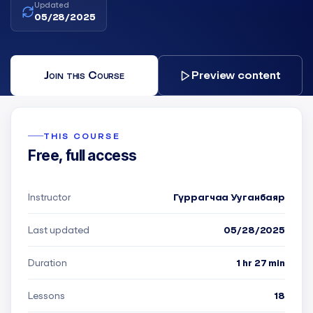
Updated
05/28/2025
Join this Course
Preview content
THIS COURSE
Free, full access
Instructor
Гүррагчаа Ууганбаяр
Last updated
05/28/2025
Duration
1 hr 27 min
Lessons
18