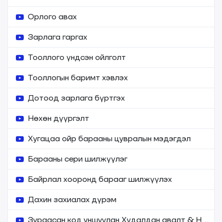
Орлого авах
Зарлага гаргах
Тооллого үндсэн ойлголт
Тооллогын баримт хэвлэх
Дотоод зарлага бүртгэх
Нөхөн дүүргэлт
Хугацаа ойр барааны цувралын мэдэгдэл
Барааны сери шилжүүлэг
Байрлал хооронд барааг шилжүүлэх
Дахин захиалах дүрэм
Зураасан код уншуулан Худалдан авалт & Нөхөн дүүргэлт хийх