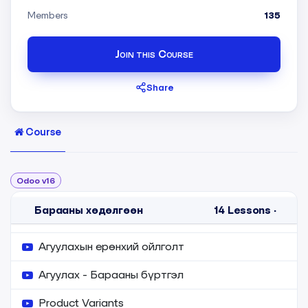
Members
135
Join this Course
Share
Course
Odoo v16
Барааны хөдөлгөөн
14
Lessons
·
Агуулахын ерөнхий ойлголт
Агуулах - Барааны бүртгэл
Product Variants