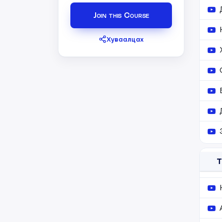
Join this Course
Хуваалцах
Т