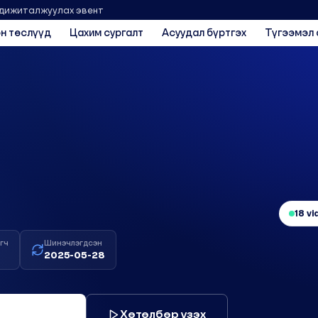
 дижиталжуулах эвент
н төслүүд
Цахим сургалт
Асуудал бүртгэх
Түгээмэл 
18 v
гч
Шинэчлэгдсэн
2025-05-28
Хөтөлбөр үзэх