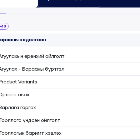
рс
v16
арааны хөдөлгөөн
Агуулахын ерөнхий ойлголт
Агуулах - Барааны бүртгэл
Product Variants
Орлого авах
Зарлага гаргах
Тооллого үндсэн ойлголт
Тооллогын баримт хэвлэх