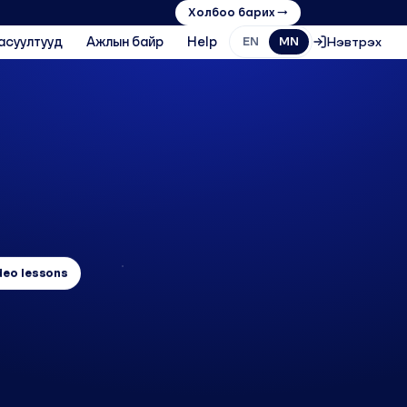
Холбоо барих →
асуултууд
Ажлын байр
Help
Нэвтрэх
EN
MN
ideo lessons