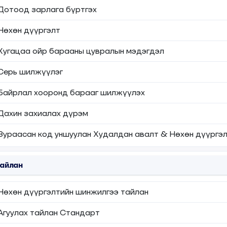
Дотоод зарлага бүртгэх
Нөхөн дүүргэлт
Хугацаа ойр барааны цувралын мэдэгдэл
Серь шилжүүлэг
Байрлал хооронд барааг шилжүүлэх
Дахин захиалах дүрэм
Зураасан код уншуулан Худалдан авалт & Нөхөн дүүргэл
айлан
Нөхөн дүүргэлтийн шинжилгээ тайлан
Агуулах тайлан Стандарт