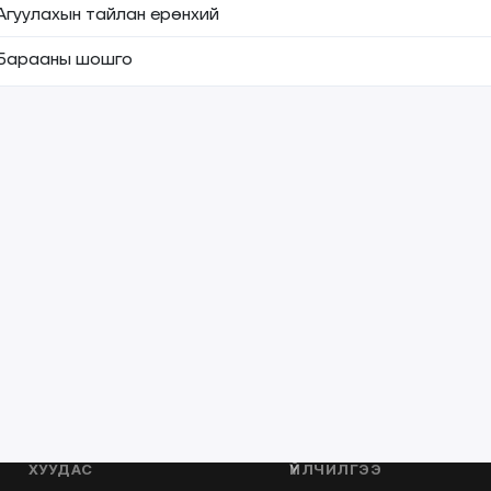
Агуулахын тайлан ерөнхий
Барааны шошго
ХУУДАС
ҮЙЛЧИЛГЭЭ