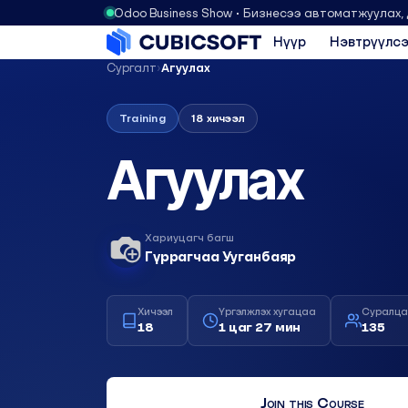
Odoo Business Show • Бизнесээ автоматжуулах,
Нүүр
Нэвтрүүлсэ
Сургалт
›
Агуулах
Training
18 хичээл
Агуулах
Хариуцагч багш
Гүррагчаа Ууганбаяр
Хичээл
Үргэлжлэх хугацаа
Суралца
18
1 цаг 27 мин
135
Join this Course