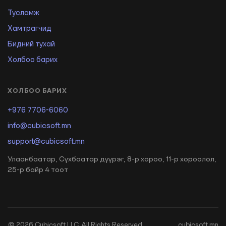
Тусламж
Хамтрагчид
Бидний тухай
Холбоо барих
ХОЛБОО БАРИХ
+976 7706-6060
info@cubicsoft.mn
support@cubicsoft.mn
Улаанбаатар, Сүхбаатар дүүрэг, 8-р хороо, 11-р хороолол,
25-р байр 4 тоот
©
2026
Cubicsoft LLC. All Rights Reserved.
cubicsoft.mn