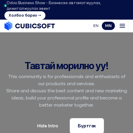
Odoo Business Show • Бизнесээ автоматжуулах,
дижиталжуулах эвент
Холбоо барих →
EN
MN
Тавтай морилно уу!
This community is for professionals and enthusiasts of
our products and services.
Share and discuss the best content and new marketing
ideas, build your professional profile and become a
better marketer together.
Hide Intro
Бүртгэх