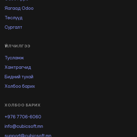
Яагаад Odoo
Төслүүд
Сургалт
ҮЙЛЧИЛГЭЭ
Тусламж
Хамтрагчид
Бидний тухай
Холбоо барих
ХОЛБОО БАРИХ
+976 7706-6060
info@cubicsoft.mn
support@cubicsoft.mn