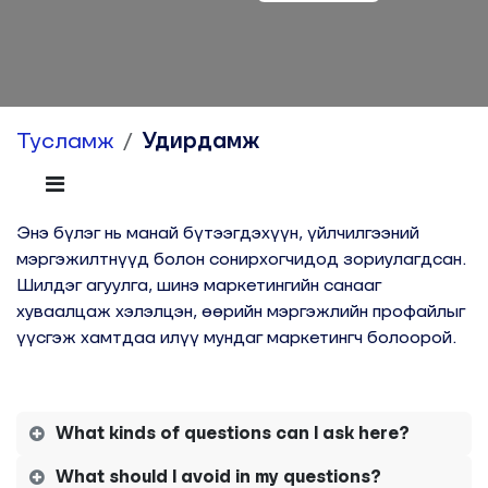
Тусламж
Удирдамж
Энэ бүлэг нь манай бүтээгдэхүүн, үйлчилгээний
мэргэжилтнүүд болон сонирхогчидод зориулагдсан.
Шилдэг агуулга, шинэ маркетингийн санааг
хуваалцаж хэлэлцэн, өөрийн мэргэжлийн профайлыг
үүсгэж хамтдаа илүү мундаг маркетингч болоорой.
What kinds of questions can I ask here?
What should I avoid in my questions?