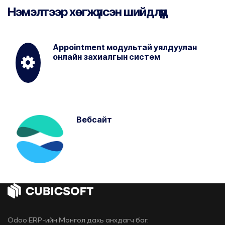
Нэмэлтээр хөгжүүлсэн шийдлүүд
Appointment модультай уялдуулан
онлайн захиалгын систем
Вебсайт
Odoo ERP-ийн Монгол дахь анхдагч баг.