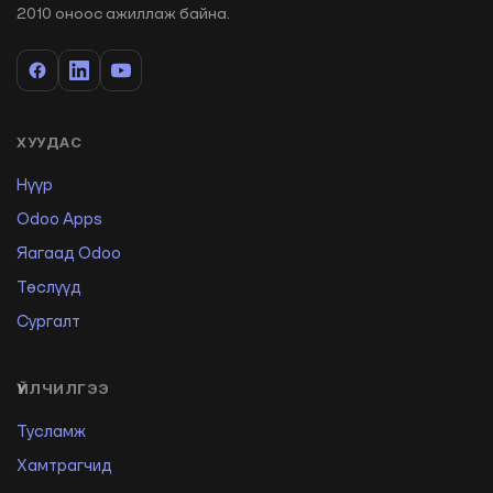
2010 оноос ажиллаж байна.
ХУУДАС
Нүүр
Odoo Apps
Яагаад Odoo
Төслүүд
Сургалт
ҮЙЛЧИЛГЭЭ
Тусламж
Хамтрагчид