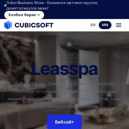
Odoo Business Show • Бизнесээ автоматжуулах,
дижиталжуулах эвент
Холбоо барих →
EN
MN
Leasspa
Дубай, Франц, Сингапур, Итали гээд дэлхийн
томоохон хотуудын 5н одтой СПА салонуудын
жишигт нийцсэн бүтээгдэхүүн үйлчилгээ, тав тухыг
бид эх орондоо бие болголоо.
Вебсайт