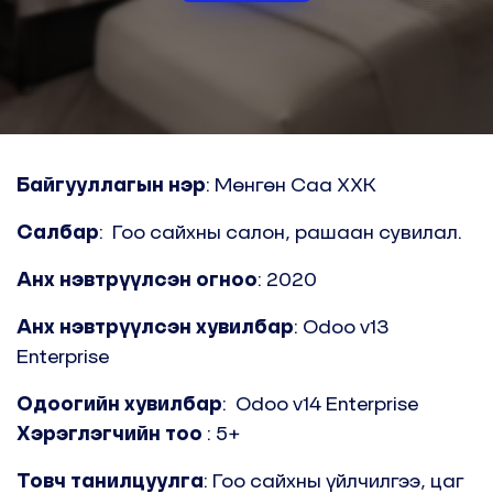
Байгууллагын нэр
: Мөнгөн Саа ХХК
Салбар
:
Гоо сайхны салон, рашаан сувилал.
Анх нэвтрүүлсэн огноо
: 2020
Анх нэвтрүүлсэн хувилбар
: Odoo v13
Enterprise
Одоогийн хувилбар
:
Odoo v14 Enterprise
Хэрэглэгчийн тоо
: 5+
Товч танилцуулга
: Гоо сайхны үйлчилгээ, цаг