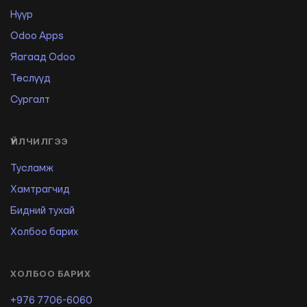
Нүүр
Odoo Apps
Яагаад Odoo
Төслүүд
Сургалт
ҮЙЛЧИЛГЭЭ
Тусламж
Хамтрагчид
Бидний тухай
Холбоо барих
ХОЛБОО БАРИХ
+976 7706-6060