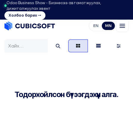
Odoo Business Show • Бизнесээ автоматжуулах,
дижиталжуулах эвент
Холбоо барих →
EN
MN
Тодорхойлсон бүтээгдэхүүн алга.