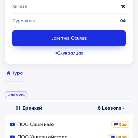
Хичээл
16
Суралцагч
94
Join this Course
Хуваалцах
Курс
Odoo v16
01. Ерөнхий
8
Lessons
·
ПОС Сэшн нээх
5 xp
ПОС Үндсэн ойлголт
30 xp