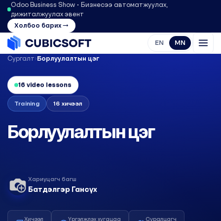
Odoo Business Show • Бизнесээ автоматжуулах,
дижиталжуулах эвент
Холбоо барих →
EN
MN
Сургалт
›
Борлуулалтын цэг
16 video lessons
Training
16 хичээл
Борлуулалтын цэг
Хариуцагч багш
Батдэлгэр Гансүх
Хичээл
Үргэлжлэх хугацаа
Суралцагч