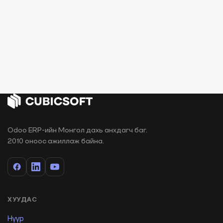
Odoo ERP-ийн Монгол дахь анхдагч баг.
2010 оноос ажиллаж байна.
ХУУДАС
Нүүр