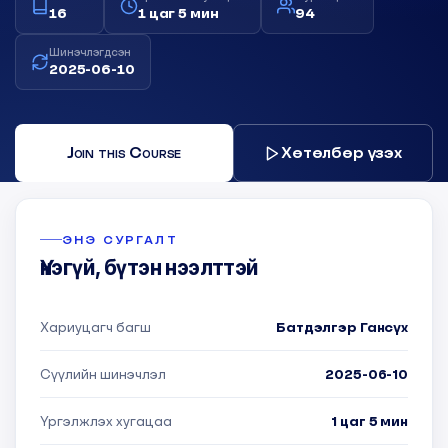
16
1 цаг 5 мин
94
Шинэчлэгдсэн
2025-06-10
Join this Course
Хөтөлбөр үзэх
ЭНЭ СУРГАЛТ
Үнэгүй, бүтэн нээлттэй
Хариуцагч багш
Батдэлгэр Гансүх
Сүүлийн шинэчлэл
2025-06-10
Үргэлжлэх хугацаа
1 цаг 5 мин