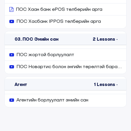
ПОС Хаан банк ePOS төлбөрийн арга
ПОС Хасбанк IPPOS төлбөрийн арга
03. ПОС Эмийн сан
2
Lessons
·
ПОС жортой борлуулалт
ПОС Новартис болон энгийн төрөлтэй барааг ПОС-р борлуулах
Агент
1
Lessons
·
Агентийн борлуулалт эмийн сан