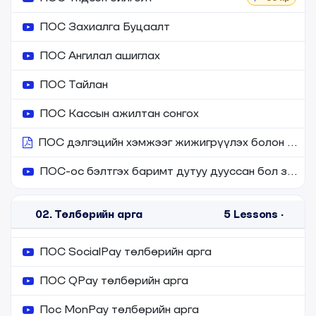
ПОС Захиалга Буцаалт
ПОС Aнгилал ашиглах
ПОС Тайлан
ПОС Кассын ажилтан сонгох
ПОС дэлгэцийн хэмжээг жижигрүүлэх болон томруулах
ПОС-ос бэлтгэх баримт дутуу дууссан бол залруулах
02. Төлбөрийн арга
5
Lessons
·
ПОС SocialPay төлбөрийн арга
ПОС QPay төлбөрийн арга
Пос MonPay төлбөрийн арга