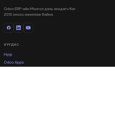
Odoo ERP-ийн Монгол дахь анхдагч баг.
2010 оноос ажиллаж байна.
ХУУДАС
Нүүр
Odoo Apps
Яагаад Odoo
Төслүүд
Сургалт
ҮЙЛЧИЛГЭЭ
Тусламж