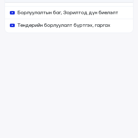
Борлуулалтын баг, Зорилтод дүн биелэлт
Тендерийн борлуулалт бүртгэх, гаргах