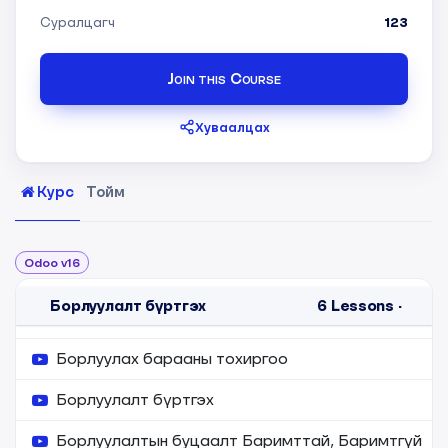
Суралцагч
123
Join this Course
Хуваалцах
Курс
Тойм
Odoo v16
Борлуулалт бүртгэх
6
Lessons
·
Борлуулах барааны тохиргоо
Борлуулалт бүртгэх
Борлуулалтын буцаалт Баримттай, Баримтгүй