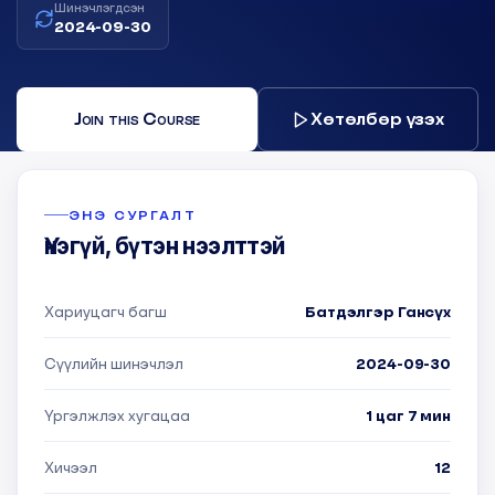
Шинэчлэгдсэн
2024-09-30
Join this Course
Хөтөлбөр үзэх
ЭНЭ СУРГАЛТ
Үнэгүй, бүтэн нээлттэй
Хариуцагч багш
Батдэлгэр Гансүх
Сүүлийн шинэчлэл
2024-09-30
Үргэлжлэх хугацаа
1 цаг 7 мин
Хичээл
12