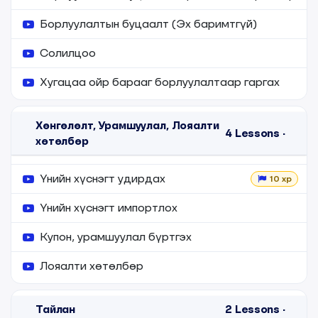
Борлуулалтын буцаалт (Эх баримтгүй)
Солилцоо
Хугацаа ойр барааг борлуулалтаар гаргах
Хөнгөлөлт, Урамшуулал, Лояалти
4
Lessons
·
хөтөлбөр
Үнийн хүснэгт удирдах
10 xp
Үнийн хүснэгт импортлох
Купон, урамшуулал бүртгэх
Лояалти хөтөлбөр
Тайлан
2
Lessons
·