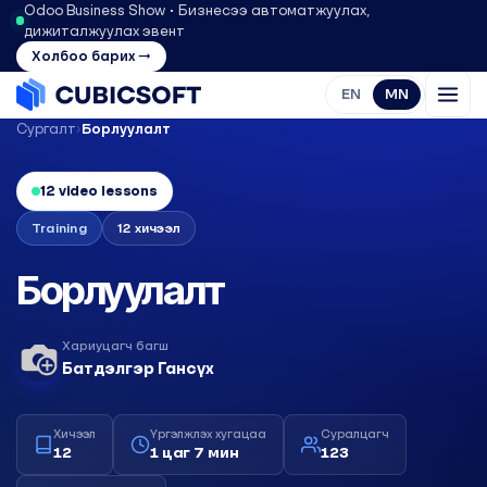
Odoo Business Show • Бизнесээ автоматжуулах,
дижиталжуулах эвент
Холбоо барих →
EN
MN
Сургалт
›
Борлуулалт
12 video lessons
Training
12 хичээл
Борлуулалт
Хариуцагч багш
Батдэлгэр Гансүх
Хичээл
Үргэлжлэх хугацаа
Суралцагч
12
1 цаг 7 мин
123