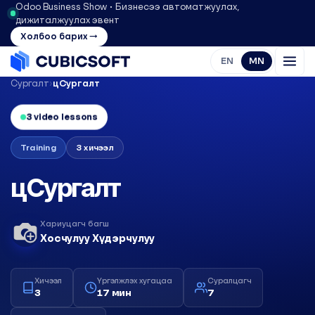
Odoo Business Show • Бизнесээ автоматжуулах,
дижиталжуулах эвент
Холбоо барих →
EN
MN
Сургалт
›
цСургалт
3 video lessons
Training
3 хичээл
цСургалт
Хариуцагч багш
Хосчулуу Хүдэрчулуу
Хичээл
Үргэлжлэх хугацаа
Суралцагч
3
17 мин
7