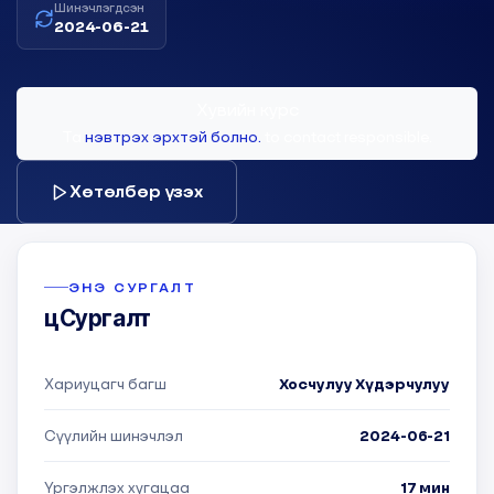
Шинэчлэгдсэн
2024-06-21
Хувийн курс
Та
нэвтрэх эрхтэй болно.
to contact responsible.
Хөтөлбөр үзэх
ЭНЭ СУРГАЛТ
цСургалт
Хариуцагч багш
Хосчулуу Хүдэрчулуу
Сүүлийн шинэчлэл
2024-06-21
Үргэлжлэх хугацаа
17 мин