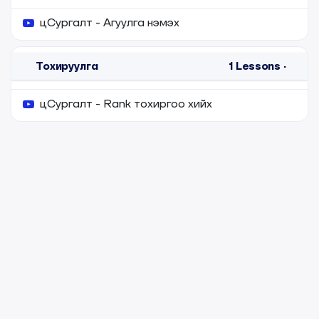
цСургалт - Агуулга нэмэх
Тохируулга
1
Lessons
·
цСургалт - Rank тохиргоо хийх