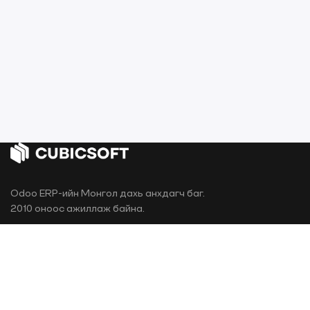
Odoo ERP-ийн Монгол дахь анхдагч баг.
2010 оноос ажиллаж байна.
ХУУДАС