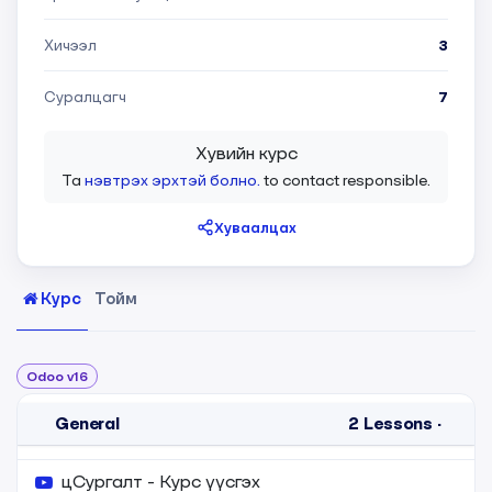
Хичээл
3
Суралцагч
7
Хувийн курс
Та
нэвтрэх эрхтэй болно.
to contact responsible.
Хуваалцах
Курс
Тойм
Odoo v16
General
2
Lessons
·
цСургалт - Курс үүсгэх