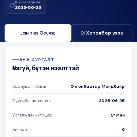
Шинэчлэгдсэн
2025-06-25
Join this Course
Хөтөлбөр үзэх
ЭНЭ СУРГАЛТ
Үнэгүй, бүтэн нээлттэй
Хариуцагч багш
Отгонбаатар Мэндбаяр
Сүүлийн шинэчлэл
2025-06-25
Үргэлжлэх хугацаа
21 мин
Хичээл
6