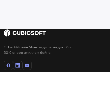
Odoo ERP-ийн Монгол дахь анхдагч баг.
2010 оноос ажиллаж байна.
ХУУДАС
Нүүр
Odoo Apps
Яагаад Odoo