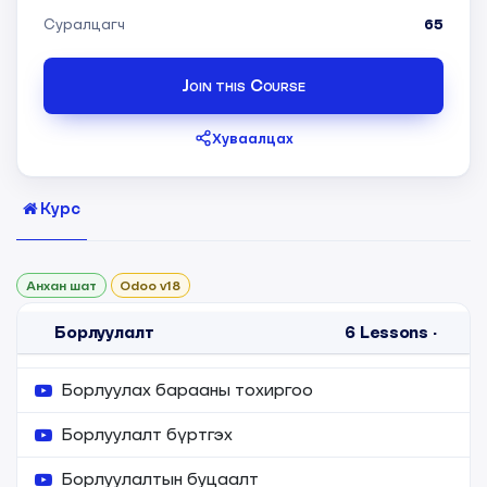
Суралцагч
65
Join this Course
Хуваалцах
Курс
Анхан шат
Odoo v18
Борлуулалт
6
Lessons
·
Борлуулах барааны тохиргоо
Борлуулалт бүртгэх
Борлуулалтын буцаалт