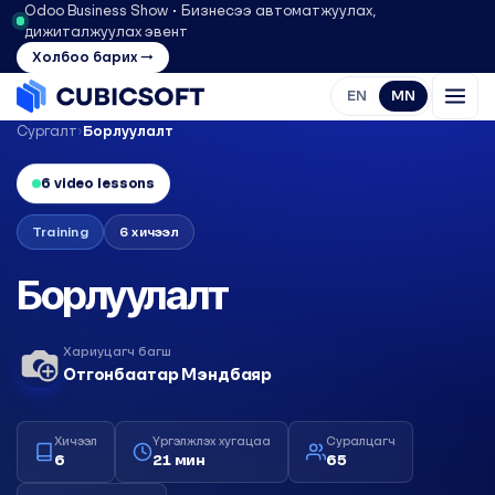
Odoo Business Show • Бизнесээ автоматжуулах,
дижиталжуулах эвент
Холбоо барих →
EN
MN
Сургалт
›
Борлуулалт
6 video lessons
Training
6 хичээл
Борлуулалт
Хариуцагч багш
Отгонбаатар Мэндбаяр
Хичээл
Үргэлжлэх хугацаа
Суралцагч
6
21 мин
65