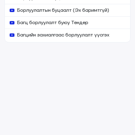
Борлуулалтын буцаалт (Эх баримтгүй)
Багц борлуулалт буюу Тендер
Багцийн захиалгаас борлуулалт үүсгэх