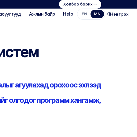
Холбоо барих →
асуултууд
Ажлын байр
Help
Нэвтрэх
EN
MN
истем
алыг агуулахад орохоос эхлээд
жийг олгодог программ хангамж,