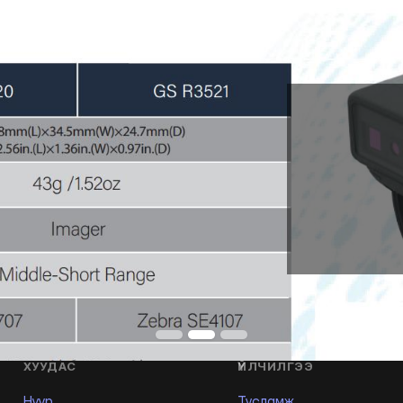
ХУУДАС
ҮЙЛЧИЛГЭЭ
Нүүр
Тусламж