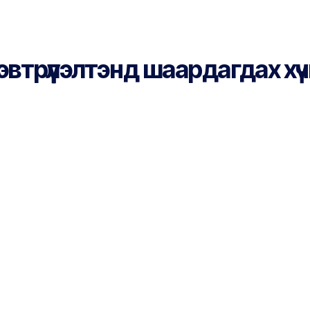
трүүлэлтэнд шаардагдах хүч