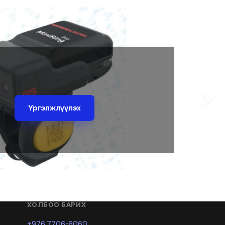
Next
Үргэлжлүүлэх
ХОЛБОО БАРИХ
+976 7706-6060