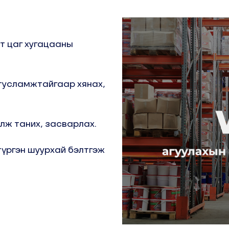
т цаг хугацааны
тусламжтайгаар хянах,
лж таних, засварлах.
түргэн шуурхай бэлтгэж