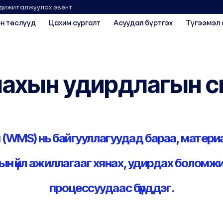
 дижиталжуулах эвент
н төслүүд
Цахим сургалт
Асуудал бүртгэх
Түгээмэл 
лахын удирдлагын с
(WMS) нь байгууллагуудад бараа, матери
ахын үйл ажиллагааг хянах, удирдах болом
процессуудаас бүрддэг.