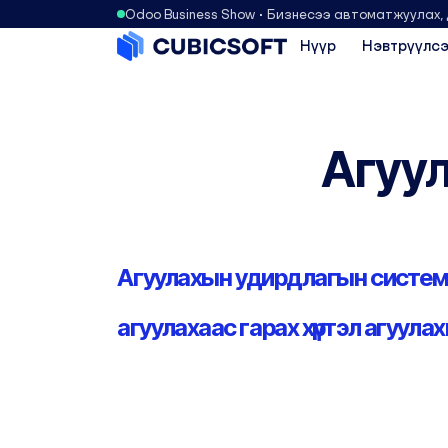
Odoo Business Show • Бизнесээ автоматжуулах,
Нүүр
Нэвтрүүлсэ
Агуу
Агуулахын удирдлагын систем 
агуулахаас гарах хүртэл агуул